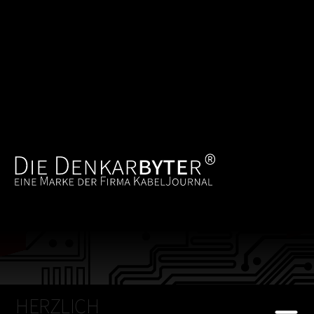
KONTAKT
Beratung Design Realisierung Hosting
[WEB
KONTAKT
IT]
Beratung Installation Sicherheit Service
HERZLICH